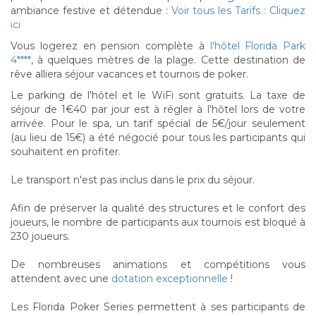
ambiance festive et détendue :
Voir tous les Tarifs : Cliquez
ici
Vous logerez en pension complète à
l'hôtel Florida Park
4****
, à quelques mètres de la plage. Cette destination de
rêve alliera séjour vacances et tournois de poker.
Le parking de l'hôtel et le WiFi sont gratuits. La taxe de
séjour de 1€40 par jour est à régler à l'hôtel lors de votre
arrivée. Pour le spa, un tarif spécial de 5€/jour seulement
(au lieu de 15€) a été négocié pour tous les participants qui
souhaitent en profiter.
Le transport n'est pas inclus dans le prix du séjour.
Afin de préserver la qualité des structures et le confort des
joueurs, le nombre de participants aux tournois est bloqué à
230 joueurs.
De nombreuses animations et compétitions vous
attendent avec une
dotation exceptionnelle
!
Les Florida Poker Series permettent à ses participants de